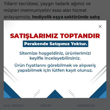
Yılların tecrübesi, yaygın tedarik ağımız ve
müşteri memnuniyetini esas alan hizmet
anlayışımızla;
hediyelik eşya sektöründe satış
yapan işletmeler, toptancılar ve zincir alıcılar
için hızlı, ekonomik ve güvenilir çözümler
sunuyoruz.
Keskin Hediyelik
, sektördeki gelişmeleri
yakından takip ederek, yüksek talep gören
ürünleri
sürekli ve istikrarlı tedarik
anlayışıyla iş
ortaklarına ulaştırmayı ilke edinmiştir.
ALIŞVERİŞ
HİZMETLER
İRTİBAT
K.V.K. KANUNU
YARDIM
HAKKIMIZDA