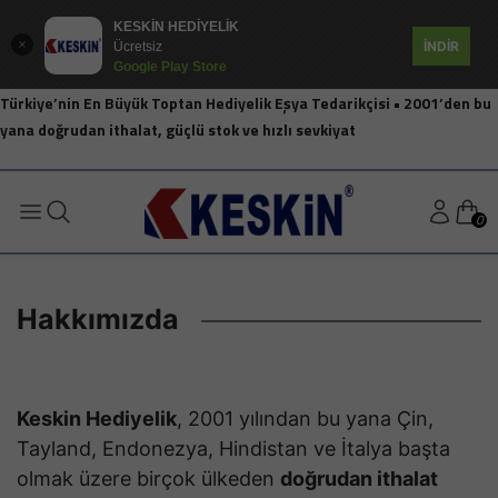
KESKİN HEDİYELİK
İNDİR
Ücretsiz
Google Play Store
Türkiye’nin En Büyük Toptan Hediyelik Eşya Tedarikçisi • 2001’den bu
yana doğrudan ithalat, güçlü stok ve hızlı sevkiyat
0
Hakkımızda
Keskin Hediyelik
, 2001 yılından bu yana Çin,
Tayland, Endonezya, Hindistan ve İtalya başta
olmak üzere birçok ülkeden
doğrudan ithalat