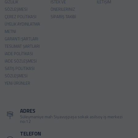
GIZLILIK
İSTEK VE
İLETIŞIM
SÖZLEŞMESI
ÖNERILERINIZ
ÇEREZ POLITIKASI
SIPARIŞ TAKIBI
ÜYELIK AYDINLATMA
METNI
GARANTI ŞARTLARI
TESLIMAT ŞARTLARI
İADE POLITIKASI
İADE SÖZLEŞMESI
SATIŞ POLITIKASI
SÖZLEŞMESI
YENI ÜRÜNLER
ADRES
Süleymaniye mah Siyavuşpaşa sokak asilsoy iş merkezi
no:12
TELEFON