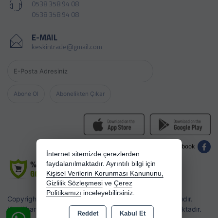
0538 358 94 08
0538 358 94 08
E-MAIL
keskintrade@gmail.com
Abone Ol
Abonelikten Çıkar
Youtube
Instagram
Facebook
İnternet sitemizde çerezlerden
faydalanılmaktadır. Ayrıntılı bilgi için
Kişisel Verilerin Korunması Kanununu,
Gizlilik Sözleşmesi
ve
Çerez
Politikamızı
inceleyebilirsiniz.
Copyright 2026 keskinhediyelik.com - Tüm hakları saklıdır.
Kredi kartı bilgileriniz 256bit SSL sertifikası ile korunmaktadır.
Reddet
Kabul Et