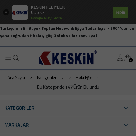
KESKİN HEDİYELİK
İNDİR
Ücretsiz
Google Play Store
Türkiye’nin En Büyük Toptan Hediyelik Eşya Tedarikçisi • 2001’den bu
yana doğrudan ithalat, güçlü stok ve hızlı sevkiyat
0
Ana Sayfa
Kategorilerimiz
Hobi Eğlence
Bu Kategoride
147
Ürün Bulundu
KATEGORİLER
MARKALAR