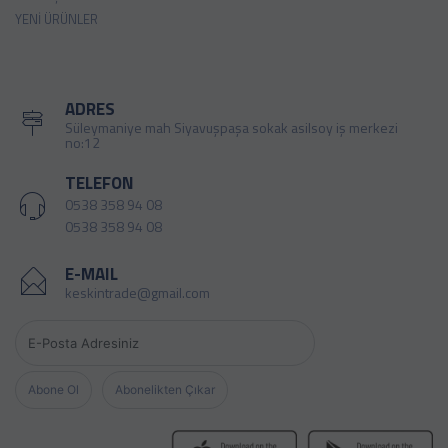
YENI ÜRÜNLER
ADRES
Süleymaniye mah Siyavuşpaşa sokak asilsoy iş merkezi
no:12
TELEFON
0538 358 94 08
0538 358 94 08
E-MAIL
keskintrade@gmail.com
Abone Ol
Abonelikten Çıkar