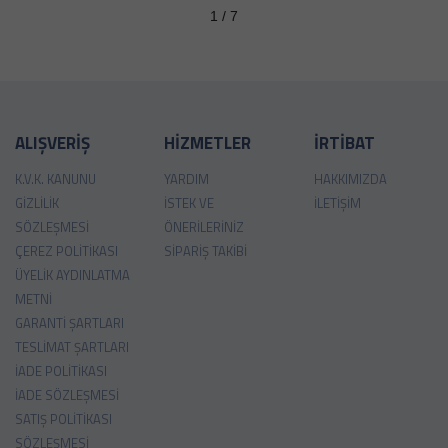
1 / 7
ALIŞVERİŞ
HİZMETLER
İRTİBAT
K.V.K. KANUNU
YARDIM
HAKKIMIZDA
GIZLILIK
İSTEK VE
İLETIŞIM
SÖZLEŞMESI
ÖNERILERINIZ
ÇEREZ POLITIKASI
SIPARIŞ TAKIBI
ÜYELIK AYDINLATMA
METNI
GARANTI ŞARTLARI
TESLIMAT ŞARTLARI
İADE POLITIKASI
İADE SÖZLEŞMESI
SATIŞ POLITIKASI
SÖZLEŞMESI