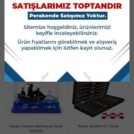
Batmayan Gemi Kalemlik Alk5272
Şişe Tasarımı Batmayan Gemi
Alk5267
Stok Kodu : AALK5272
Stok Kodu : ALK5267
Stok Miktarı : 118 ADET
Stok Miktarı : 968 ADET
Fiyatları Görmek İçin
Fiyatları Görmek İçin
Kullanıcı Girişi Yapınız.
Kullanıcı Girişi Yapınız.
Yeni
Yeni
Yelken Tasarımı Batmayan Gemi
Klasik Sedefli İnci Tavla
Alk5266