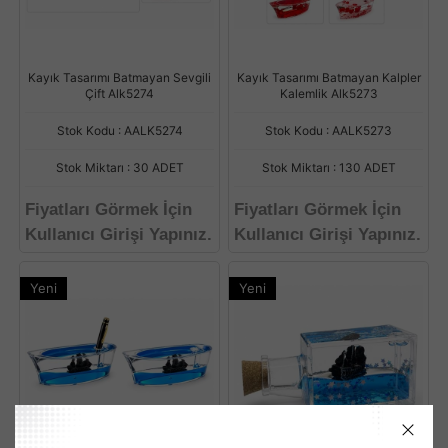
Kayık Tasarımı Batmayan Sevgili
Kayık Tasarımı Batmayan Kalpler
Çift Alk5274
Kalemlik Alk5273
Stok Kodu : AALK5274
Stok Kodu : AALK5273
Stok Miktarı : 30 ADET
Stok Miktarı : 130 ADET
Fiyatları Görmek İçin
Fiyatları Görmek İçin
Kullanıcı Girişi Yapınız.
Kullanıcı Girişi Yapınız.
Yeni
Yeni