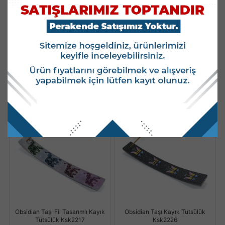
Obsidian Taşı Kayık Tütsülük
Obsidian Taşı Hayat Ağacı
Ksk2219
Tasarımı Kayık Tütsülük Ksk2218
Stok Kodu : KSK2219
Stok Kodu : KSK2218
Stok Miktarı : 83 ADET
Stok Miktarı : 4 ADET
Fiyatları Görmek İçin
Fiyatları Görmek İçin
Kullanıcı Girişi Yapınız.
Kullanıcı Girişi Yapınız.
Obsidian Taşı Fil Tasarımlı Kayık
Obsidian Taşı Kayık Tütsülük
Tütsülük Ksk2217
Ksk2226