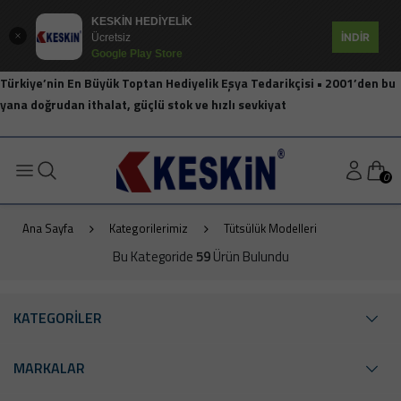
KESKİN HEDİYELİK
İNDİR
Ücretsiz
Google Play Store
Türkiye’nin En Büyük Toptan Hediyelik Eşya Tedarikçisi • 2001’den bu
yana doğrudan ithalat, güçlü stok ve hızlı sevkiyat
0
Ana Sayfa
Kategorilerimiz
Tütsülük Modelleri
Bu Kategoride
59
Ürün Bulundu
KATEGORİLER
MARKALAR