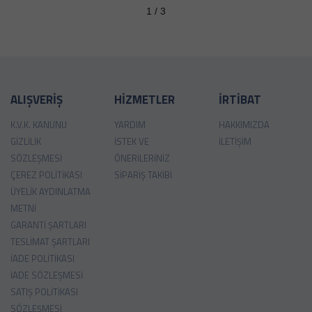
1 / 3
ALIŞVERİŞ
HİZMETLER
İRTİBAT
K.V.K. KANUNU
YARDIM
HAKKIMIZDA
GIZLILIK
İSTEK VE
İLETIŞIM
SÖZLEŞMESI
ÖNERILERINIZ
ÇEREZ POLITIKASI
SIPARIŞ TAKIBI
ÜYELIK AYDINLATMA
METNI
GARANTI ŞARTLARI
TESLIMAT ŞARTLARI
İADE POLITIKASI
İADE SÖZLEŞMESI
SATIŞ POLITIKASI
SÖZLEŞMESI