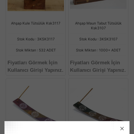
Ahşap Kule Tütsülük Ksk3117
Ahşap Maun Tabut Tütsülük
Ksk3107
Stok Kodu : 3KSK3117
Stok Kodu : 3KSK3107
Stok Miktarı : 532 ADET
Stok Miktarı : 1000+ ADET
Fiyatları Görmek İçin
Fiyatları Görmek İçin
Kullanıcı Girişi Yapınız.
Kullanıcı Girişi Yapınız.