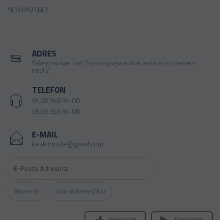
YENI ÜRÜNLER
ADRES
Süleymaniye mah Siyavuşpaşa sokak asilsoy iş merkezi
no:12
TELEFON
0538 358 94 08
0538 358 94 08
E-MAIL
keskintrade@gmail.com
Abone Ol
Abonelikten Çıkar