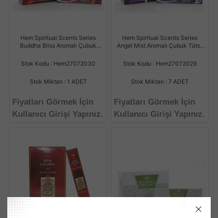
Hem Spiritual Scents Series
Hem Spiritual Scents Series
Buddha Bliss Aromalı Çubuk
Angel Mist Aromalı Çubuk Tütsü
Tütsü 15 Gr
15 Gr
Stok Kodu : Hem27072030
Stok Kodu : Hem27072029
Stok Miktarı : 1 ADET
Stok Miktarı : 7 ADET
Fiyatları Görmek İçin
Fiyatları Görmek İçin
Kullanıcı Girişi Yapınız.
Kullanıcı Girişi Yapınız.