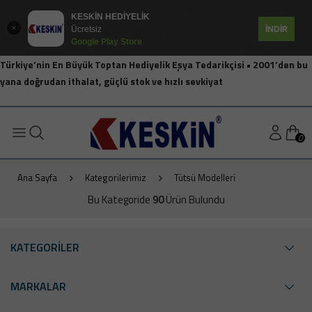
KESKİN HEDİYELİK
İNDİR
Ücretsiz
Google Play Store
Türkiye’nin En Büyük Toptan Hediyelik Eşya Tedarikçisi • 2001’den bu
yana doğrudan ithalat, güçlü stok ve hızlı sevkiyat
0
Ana Sayfa
Kategorilerimiz
Tütsü Modelleri
Bu Kategoride
90
Ürün Bulundu
KATEGORİLER
MARKALAR