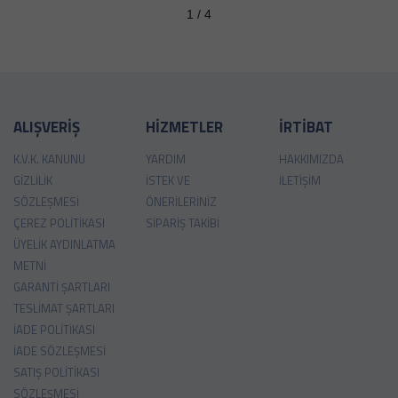
1 / 4
ALIŞVERİŞ
HİZMETLER
İRTİBAT
K.V.K. KANUNU
YARDIM
HAKKIMIZDA
GIZLILIK
İSTEK VE
İLETIŞIM
SÖZLEŞMESI
ÖNERILERINIZ
ÇEREZ POLITIKASI
SIPARIŞ TAKIBI
ÜYELIK AYDINLATMA
METNI
GARANTI ŞARTLARI
TESLIMAT ŞARTLARI
İADE POLITIKASI
İADE SÖZLEŞMESI
SATIŞ POLITIKASI
SÖZLEŞMESI