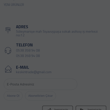
YENI ÜRÜNLER
ADRES
Süleymaniye mah Siyavuşpaşa sokak asilsoy iş merkezi
no:12
TELEFON
0538 358 94 08
0538 358 94 08
E-MAIL
keskintrade@gmail.com
Abone Ol
Abonelikten Çıkar