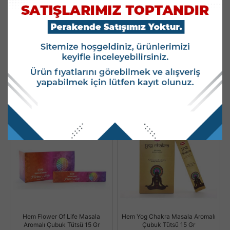
Hem Champa Masala Aromalı
Hem Sacred Elements Mugwoth
Çubuk Tütsü 15 Gr
White Sage Masala Aromalı
Çubuk Tütsü 15 Gr
Stok Kodu : Hem27072025
Stok Kodu : Hem27072036
Stok Miktarı : 5 ADET
Stok Miktarı : 109 ADET
Fiyatları Görmek İçin
Fiyatları Görmek İçin
Kullanıcı Girişi Yapınız.
Kullanıcı Girişi Yapınız.
Hem Flower Of Life Masala
Hem Yog Chakra Masala Aromalı
Aromalı Çubuk Tütsü 15 Gr
Çubuk Tütsü 15 Gr