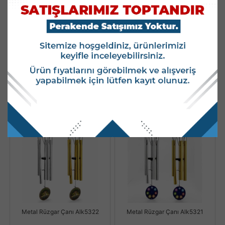
Metal Nazar Boncuğu Rüzgar
Metal Nazar Boncuğu Rüzgar
Çanı Alk5327
Çanı Alk5328
Stok Kodu : ALK5327
Stok Kodu : ALK5328
Stok Miktarı : 904 ADET
Stok Miktarı : 420 ADET
Fiyatları Görmek İçin
Fiyatları Görmek İçin
Kullanıcı Girişi Yapınız.
Kullanıcı Girişi Yapınız.
Yeni
Yeni
Metal Rüzgar Çanı Alk5322
Metal Rüzgar Çanı Alk5321