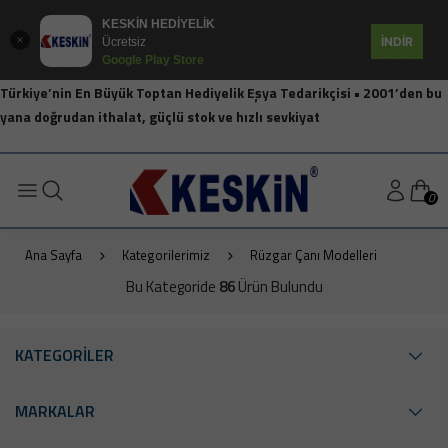
KESKİN HEDİYELİK
İNDİR
Ücretsiz
Google Play Store
Türkiye’nin En Büyük Toptan Hediyelik Eşya Tedarikçisi • 2001’den bu
yana doğrudan ithalat, güçlü stok ve hızlı sevkiyat
0
Ana Sayfa
Kategorilerimiz
Rüzgar Çanı Modelleri
Bu Kategoride
86
Ürün Bulundu
KATEGORİLER
MARKALAR