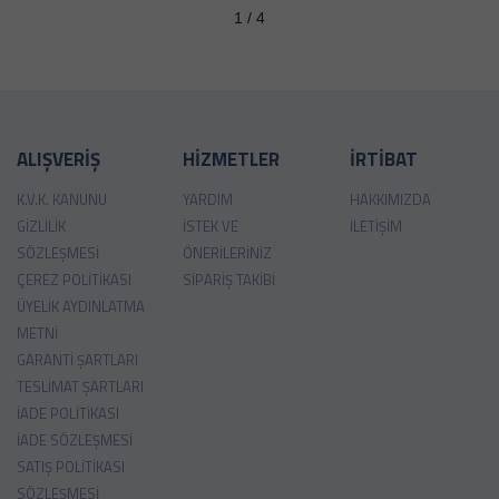
1 / 4
ALIŞVERİŞ
HİZMETLER
İRTİBAT
K.V.K. KANUNU
YARDIM
HAKKIMIZDA
GIZLILIK
İSTEK VE
İLETIŞIM
SÖZLEŞMESI
ÖNERILERINIZ
ÇEREZ POLITIKASI
SIPARIŞ TAKIBI
ÜYELIK AYDINLATMA
METNI
GARANTI ŞARTLARI
TESLIMAT ŞARTLARI
İADE POLITIKASI
İADE SÖZLEŞMESI
SATIŞ POLITIKASI
SÖZLEŞMESI