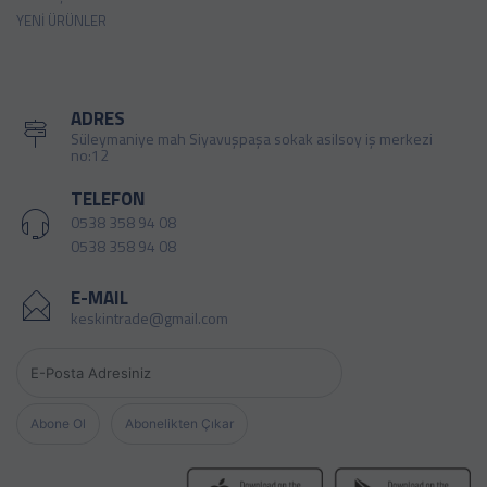
YENI ÜRÜNLER
ADRES
Süleymaniye mah Siyavuşpaşa sokak asilsoy iş merkezi
no:12
TELEFON
0538 358 94 08
0538 358 94 08
E-MAIL
keskintrade@gmail.com
Abone Ol
Abonelikten Çıkar