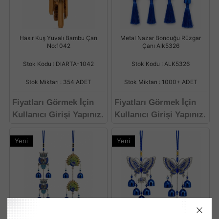
Hasır Kuş Yuvalı Bambu Çan
Metal Nazar Boncuğu Rüzgar
No:1042
Çanı Alk5326
Stok Kodu : DIARTA-1042
Stok Kodu : ALK5326
Stok Miktarı : 354 ADET
Stok Miktarı : 1000+ ADET
Fiyatları Görmek İçin
Fiyatları Görmek İçin
Kullanıcı Girişi Yapınız.
Kullanıcı Girişi Yapınız.
Yeni
Yeni