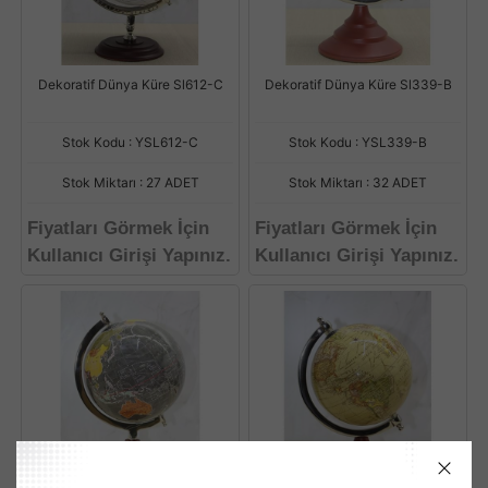
Dekoratif Dünya Küre Sl612-C
Dekoratif Dünya Küre Sl339-B
Stok Kodu : YSL612-C
Stok Kodu : YSL339-B
Stok Miktarı : 27 ADET
Stok Miktarı : 32 ADET
Fiyatları Görmek İçin
Fiyatları Görmek İçin
Kullanıcı Girişi Yapınız.
Kullanıcı Girişi Yapınız.