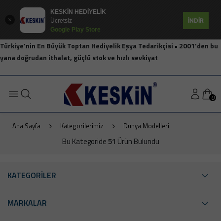
KESKİN HEDİYELİK
İNDİR
Ücretsiz
Google Play Store
Türkiye’nin En Büyük Toptan Hediyelik Eşya Tedarikçisi • 2001’den bu
yana doğrudan ithalat, güçlü stok ve hızlı sevkiyat
0
Ana Sayfa
Kategorilerimiz
Dünya Modelleri
Bu Kategoride
51
Ürün Bulundu
KATEGORİLER
MARKALAR