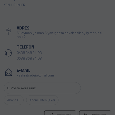
YENI ÜRÜNLER
ADRES
Süleymaniye mah Siyavuşpaşa sokak asilsoy iş merkezi
no:12
TELEFON
0538 358 94 08
0538 358 94 08
E-MAIL
keskintrade@gmail.com
Abone Ol
Abonelikten Çıkar