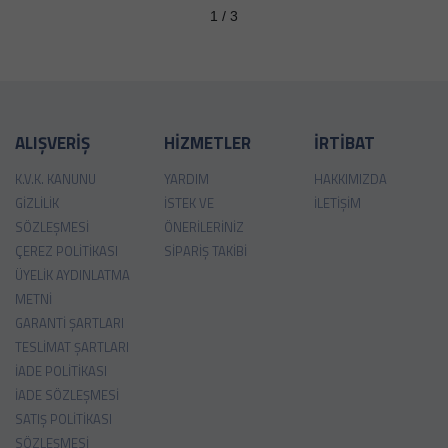
1 / 3
ALIŞVERİŞ
HİZMETLER
İRTİBAT
K.V.K. KANUNU
YARDIM
HAKKIMIZDA
GIZLILIK
İSTEK VE
İLETIŞIM
SÖZLEŞMESI
ÖNERILERINIZ
ÇEREZ POLITIKASI
SIPARIŞ TAKIBI
ÜYELIK AYDINLATMA
METNI
GARANTI ŞARTLARI
TESLIMAT ŞARTLARI
İADE POLITIKASI
İADE SÖZLEŞMESI
SATIŞ POLITIKASI
SÖZLEŞMESI