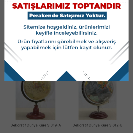
Dekoratif Dünya Küre Sl319-B
Dekoratif Dünya Küre Sl339-A
Stok Kodu : YSL319-B
Stok Kodu : YSL339-A
Stok Miktarı : 29 ADET
Stok Miktarı : 14 ADET
Fiyatları Görmek İçin
Fiyatları Görmek İçin
Kullanıcı Girişi Yapınız.
Kullanıcı Girişi Yapınız.
Dekoratif Dünya Küre Sl319-A
Dekoratif Dünya Küre Sl612-B